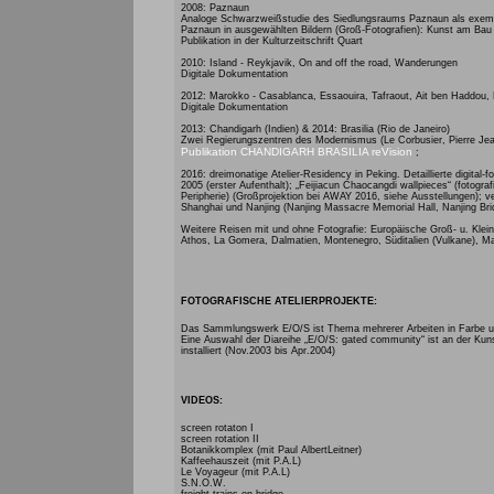
2008: Paznaun
Analoge Schwarzweißstudie des Siedlungsraums Paznaun als exemplar
Paznaun in ausgewählten Bildern (Groß-Fotografien): Kunst am Bau (
Publikation in der Kulturzeitschrift Quart
2010: Island - Reykjavik, On and off the road, Wanderungen
Digitale Dokumentation
2012: Marokko - Casablanca, Essaouira, Tafraout, Ait ben Haddou, M
Digitale Dokumentation
2013: Chandigarh (Indien) & 2014: Brasilia (Rio de Janeiro)
Zwei Regierungszentren des Modernismus (Le Corbusier, Pierre Jea
Publikation CHANDIGARH BRASILIA reVision
;
2016: dreimonatige Atelier-Residency in Peking. Detaillierte digital
2005 (erster Aufenthalt); „Feijiacun Chaocangdi wallpieces“ (foto
Peripherie) (Großprojektion bei AWAY 2016, siehe Ausstellungen); v
Shanghai und Nanjing (Nanjing Massacre Memorial Hall, Nanjing Bri
Weitere Reisen mit und ohne Fotografie: Europäische Groß- u. Klei
Athos, La Gomera, Dalmatien, Montenegro, Süditalien (Vulkane), M
FOTOGRAFISCHE ATELIERPROJEKTE:
Das Sammlungswerk E/O/S ist Thema mehrerer Arbeiten in Farbe 
Eine Auswahl der Diareihe „E/O/S: gated community“ ist an der Kunst
installiert (Nov.2003 bis Apr.2004)
VIDEOS:
screen rotaton I
screen rotation II
Botanikkomplex (mit Paul AlbertLeitner)
Kaffeehauszeit (mit P.A.L)
Le Voyageur (mit P.A.L)
S.N.O.W.