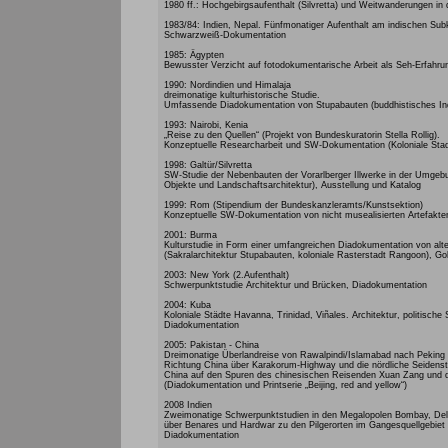
1980 ff.: Hochgebirgsaufenthalt (Silvretta) und Weitwanderungen i
1983/84: Indien, Nepal. Fünfmonatiger Aufenthalt am indischen Sub
Schwarzweiß-Dokumentation
1985: Ägypten
Bewusster Verzicht auf fotodokumentarische Arbeit als Seh-Erfahru
1990: Nordindien und Himalaja
dreimonatige kulturhistorische Studie.
Umfassende Diadokumentation von Stupabauten (buddhistisches Indi
1993: Nairobi, Kenia
„Reise zu den Quellen“ (Projekt von Bundeskuratorin Stella Rollig).
Konzeptuelle Researcharbeit und SW-Dokumentation (Koloniale Stadt
1998: Galtür/Silvretta
SW-Studie der Nebenbauten der Vorarlberger Illwerke in der Umgebun
Objekte und Landschaftsarchitektur), Ausstellung und Katalog
1999: Rom (Stipendium der Bundeskanzleramts/Kunstsektion)
Konzeptuelle SW-Dokumentation von nicht musealisierten Artefakt
2001: Burma
Kulturstudie in Form einer umfangreichen Diadokumentation von alte
(Sakralarchitektur Stupabauten, koloniale Rasterstadt Rangoon), Gol
2003: New York (2.Aufenthalt)
Schwerpunktstudie Architektur und Brücken, Diadokumentation
2004: Kuba
Koloniale Städte Havanna, Trinidad, Viñales. Architektur, politische 
Diadokumentation
2005: Pakistan - China
Dreimonatige Überlandreise von Rawalpindi/Islamabad nach Peking u
Richtung China über Karakorum-Highway und die nördliche Seidenstr
China auf den Spuren des chinesischen Reisenden Xuan Zang und 
(Diadokumentation und Printserie „Beijing, red and yellow“)
2008 Indien
Zweimonatige Schwerpunktstudien in den Megalopolen Bombay, Delhi
über Benares und Hardwar zu den Pilgerorten im Gangesquellgebiet
Diadokumentation